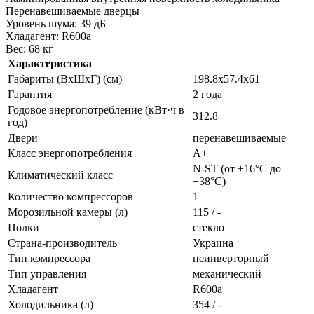
Перенавешиваемые дверцы
Уровень шума: 39 дБ
Хладагент: R600a
Вес: 68 кг
Характеристика
Габариты (ВхШхГ) (см)
198.8x57.4x61
Гарантия
2 года
Годовое энергопотребление (кВт·ч в
312.8
год)
Двери
перенавешиваемые
Класс энергопотребления
A+
N-ST (от +16°С до
Климатический класс
+38°С)
Количество компрессоров
1
Морозильной камеры (л)
115 / -
Полки
стекло
Страна-производитель
Украина
Тип компрессора
неинверторный
Тип управления
механический
Хладагент
R600a
Холодильника (л)
354 / -