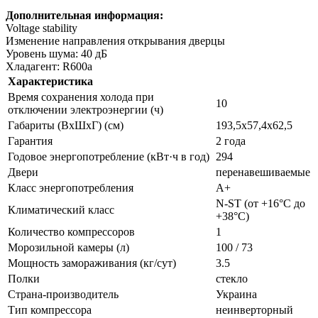
Дополнительная информация:
Voltage stability
Изменение направления открывания дверцы
Уровень шума: 40 дБ
Хладагент: R600a
Характеристика
Время сохранения холода при
10
отключении электроэнергии (ч)
Габариты (ВхШхГ) (см)
193,5x57,4x62,5
Гарантия
2 года
Годовое энергопотребление (кВт·ч в год)
294
Двери
перенавешиваемые
Класс энергопотребления
A+
N-ST (от +16°С до
Климатический класс
+38°С)
Количество компрессоров
1
Морозильной камеры (л)
100 / 73
Мощность замораживания (кг/сут)
3.5
Полки
стекло
Страна-производитель
Украина
Тип компрессора
неинверторный